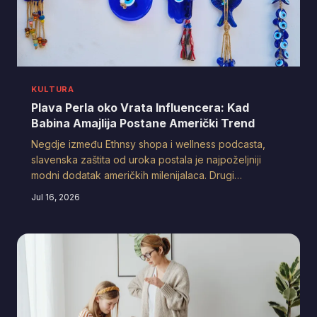
KULTURA
Plava Perla oko Vrata Influencera: Kad
Babina Amajlija Postane Američki Trend
Negdje između Ethnsy shopa i wellness podcasta,
slavenska zaštita od uroka postala je najpoželjniji
modni dodatak američkih milenijalaca. Drugi
generacija Slavena gleda s mješavinom ponosa,
Jul 16, 2026
zbunjenosti i blage iritacije kako njihove bake postaju
nesvjesne modne ikone.