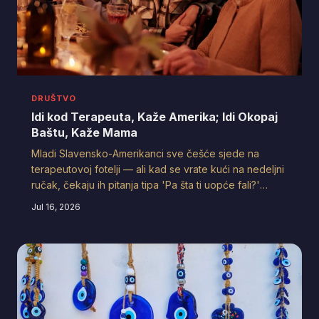
DRUŠTVO
Idi kod Terapeuta, Kaže Amerika; Idi Okopaj
Baštu, Kaže Mama
Mladi Slavensko-Amerikanci sve češće sjede na
terapeutovoj fotelji — ali kad se vrate kući na nedeljni
ručak, čekaju ih pitanja tipa 'Pa šta ti uopće fali?'
Istraživamo zašto slavenski roditelji vide psihologiju
Jul 16, 2026
kao luksuz slabića i kako njihova djeca pokušavaju
preživjeti između dva potpuno različita shvatanja bola.