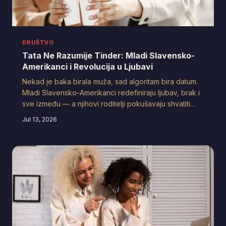
DRUŠTVO
Tata Ne Razumije Tinder: Mladi Slavensko-
Amerikanci i Revolucija u Ljubavi
Nekad je baka birala muža, sad algoritam bira datum.
Mladi Slavensko-Amerikanci redefiniraju ljubav, brak i
sve između — a njihovi roditelji pokušavaju shvatiti
zašto im je to uopće potrebno. Ovo je priča o srcu
Jul 13, 2026
koje hoće slobodu, i o obitelji koja hoće unuke do
petka.