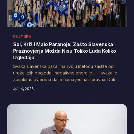
KULTURA
Sol, Križ i Malo Paranoje: Zašto Slavenska
Praznovjerja Možda Nisu Toliko Luda Koliko
Izgledaju
Svaka slavenska baka ima svoju metodu zaštite od
uroka, zlih pogleda i negativne energije — i svaka je
apsolutno uvjerena da je njena jedina ispravna. Dok
američka psihologija tek sada otkriva 'ritualno
Jul 14, 2026
ponašanje' kao mehanizam suočavanja sa stresom,
naše obitelji su to prakticirale generacijama. Pitanje je
samo: je li to mudrost ili samo organizirana paranoja?