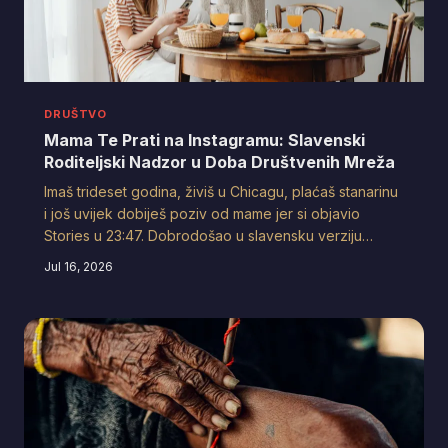
DRUŠTVO
Mama Te Prati na Instagramu: Slavenski
Roditeljski Nadzor u Doba Društvenih Mreža
Imaš trideset godina, živiš u Chicagu, plaćaš stanarinu
i još uvijek dobiješ poziv od mame jer si objavio
Stories u 23:47. Dobrodošao u slavensku verziju
digitalnog roditeljstva — gdje lajk nije samo lajk, nego
Jul 16, 2026
poruka: 'Vidim te.'