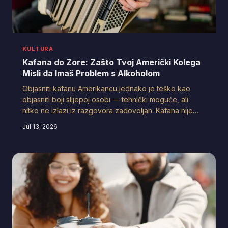
KULTURA
Kafana do Zore: Zašto Tvoj Američki Kolega
Misli da Imaš Problem s Alkoholom
Objasniti kafanu Amerikancu jednako je teško kao
objasniti boji slijepoj osobi — tehnički moguće, ali
nitko ne izlazi iz razgovora zadovoljan. Kafana nije
bar. Kafana je institucija, terapija i filozofska škola u
Jul 13, 2026
jednom, a jedina ulaznica je dobra rakija i spreman
stomak.