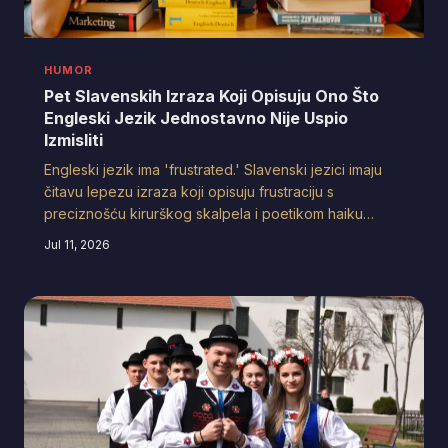
HUMOR
Pet Slavenskih Izraza Koji Opisuju Ono Što
Engleski Jezik Jednostavno Nije Uspio
Izmisliti
Engleski jezik ima 'frustrated.' Slavenski jezici imaju
čitavu lepezu izraza koji opisuju frustraciju s
preciznošću kirurškog skalpela i poetikom haiku
pjesme. Evo zašto bi svaki Amerikanac trebao
Jul 11, 2026
pozajmiti barem pet slavenskih psovki — i kada ih
koristiti.