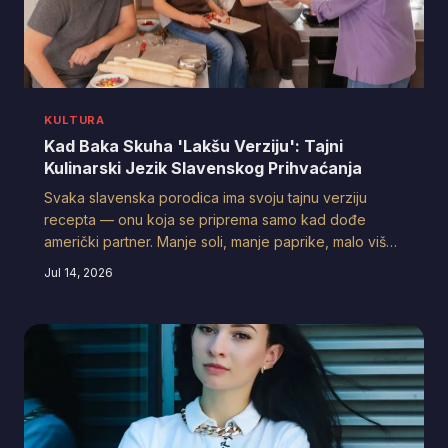
KULTURA
Kad Baka Skuha 'Lakšu Verziju': Tajni
Kulinarski Jezik Slavenskog Prihvaćanja
Svaka slavenska porodica ima svoju tajnu verziju
recepta — onu koja se priprema samo kad dođe
američki partner. Manje soli, manje paprike, malo više
osmijeha i puno nade da će on pojesti bar pola tanjira.
Jul 14, 2026
Šta se zapravo krije iza tog kulinarskog kompromisa?