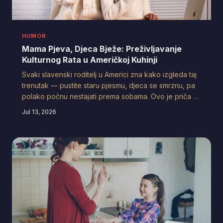
HUMOR
Mama Pjeva, Djeca Bježe: Preživljavanje
Kulturnog Rata u Američkoj Kuhinji
Svaki slavenski roditelj u Americi zna kako izgleda taj
trenutak — pustite staru pjesmu, djeca se smrznu, pa
polako počnu nestajati prema sobama. Ovo je priča o
tome kako preživjeti bilingvalnu bitku za dušu vlastite
Jul 13, 2026
djece, uz samo minimalne žrtve.