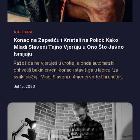
KULTURA
Konac na Zapešću i Kristali na Polici: Kako
Mladi Slaveni Tajno Vjeruju u Ono Što Javno
Ismijaju
Kažeš da ne vjeruješ u uroke, a onda automatski
prihvatiš bakin crveni konac i staviš ga u ladicu 'za
svaki slučaj'. Mladi Slaveni u Americi vode tihi unutarnji
rat između terapije, wellness Instagrama i
Jul 15, 2026
praznovjerne mudrosti koja im je utisnuta u kosti još u
djetinjstvu. Tko pobijedi? Spoiler: baka uvijek pobijedi.