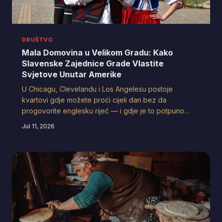
DRUŠTVO
Mala Domovina u Velikom Gradu: Kako
Slavenske Zajednice Grade Vlastite
Svjetove Unutar Amerike
U Chicagu, Clevelandu i Los Angelesu postoje
kvartovi gdje možete proći cijeli dan bez da
progovorite englesku riječ — i gdje je to potpuno
normalno. Ali da li su ova 'zaštićena područja'
Jul 11, 2026
kulturnag identiteta snaga ili prepreka? Razgovarali
smo s ljudima koji žive između dva svijeta.