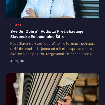
HUMOR
Sve Je 'Dobro': Vodič za Preživljavanje
Slavenske Emocionalne Šifre
Kada Slavenka kaže 'dobro', to može značiti petnaest
različitih stvari — i nijedna od njih nije zapravo dobro.
Ako ste ikada pokušali razgovarati s istočnoeuropskim
partnerom ili kolegom i izašli iz toga potpuno zbunjeni,
Jul 13, 2026
čitajte dalje. Ovaj vodič je za vas.