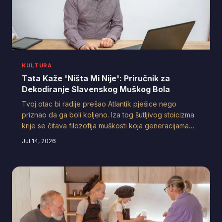
KULTURA
Tata Kaže 'Ništa Mi Nije': Priručnik za
Dekodiranje Slavenskog Muškog Bola
Tvoj otac bi radije prešao Atlantik pješice nego
priznao da ga boli koljeno. Iza tog šutljivog stoicizma
krije se čitava filozofija muškosti koja generacijama
oblikuje slavenske obitelji — i koja se sudara s
Jul 14, 2026
američkom kulturom emocionalnog otvaranja poput
dva voza na istoj pruzi.