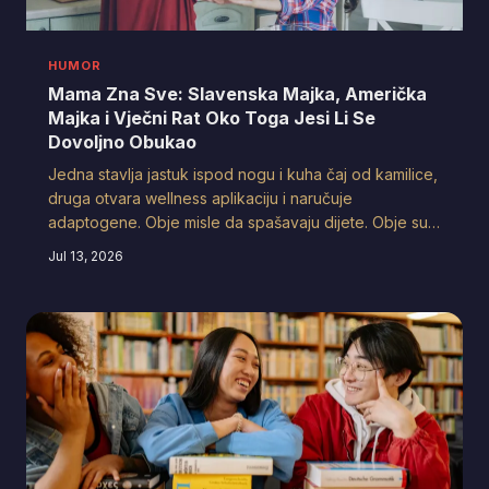
HUMOR
Mama Zna Sve: Slavenska Majka, Američka
Majka i Vječni Rat Oko Toga Jesi Li Se
Dovoljno Obukao
Jedna stavlja jastuk ispod nogu i kuha čaj od kamilice,
druga otvara wellness aplikaciju i naručuje
adaptogene. Obje misle da spašavaju dijete. Obje su,
na neki čudan način, u pravu — ali samo jedna će te
Jul 13, 2026
pitati jesi li jeo.