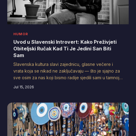
HUMOR
Uvod u Slavenski Introvert: Kako Preživjeti
Obiteljski Ručak Kad Ti Je Jedini San Biti
Sam
Slavenska kultura slavi zajednicu, glasne večere i
vrata koja se nikad ne zaključavaju — što je sjajno za
sve osim za nas koji bismo radije sjedili sami u tamnoj
sobi i razmišljali o životu. Ovaj tekst je posvećen svim
Jul 15, 2026
slavenskim introvertima koji su naučili glumiti
ekstroverte samo da bi izbjegli pitanje 'Zašto si tako
tih?'. Dobrodošli u zaštićeno područje duše.