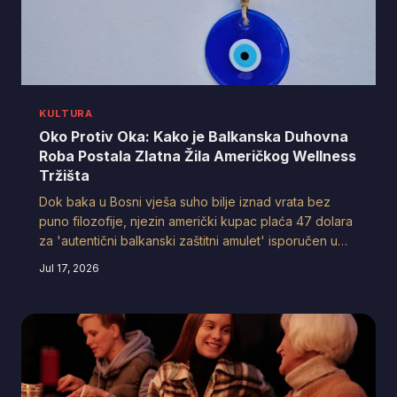
KULTURA
Oko Protiv Oka: Kako je Balkanska Duhovna
Roba Postala Zlatna Žila Američkog Wellness
Tržišta
Dok baka u Bosni vješa suho bilje iznad vrata bez
puno filozofije, njezin američki kupac plaća 47 dolara
za 'autentični balkanski zaštitni amulet' isporučen u
recikliranoj kutiji s QR kodom koji vodi na YouTube
Jul 17, 2026
tutorial o meditaciji. Industrija zaštite od zle oka tiho je
postala višemilijunski biznis — i niko se ne smije
previše glasno, jer su svi malo uplašeni.